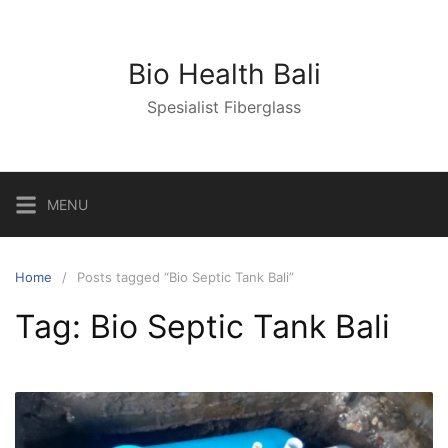
Skip
to
content
Bio Health Bali
Spesialist Fiberglass
MENU
Home
Posts tagged “Bio Septic Tank Bali”
Tag:
Bio Septic Tank Bali