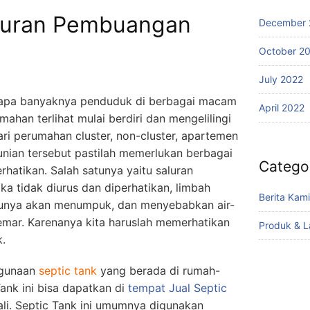
luran Pembuangan
December 
October 2
July 2022
etapa banyaknya penduduk di berbagai macam
April 2022
ahan terlihat mulai berdiri dan mengelilingi
ari perumahan cluster, non-cluster, apartemen
unian tersebut pastilah memerlukan berbagai
Catego
hatikan. Salah satunya yaitu saluran
ka tidak diurus dan diperhatikan, limbah
Berita Kami
ntunya akan menumpuk, dan menyebabkan air-
cemar. Karenanya kita haruslah memerhatikan
Produk & 
.
ggunaan
septic tank
yang berada di rumah-
Tank ini bisa dapatkan di
tempat Jual Septic
Bali. Septic Tank ini umumnya digunakan