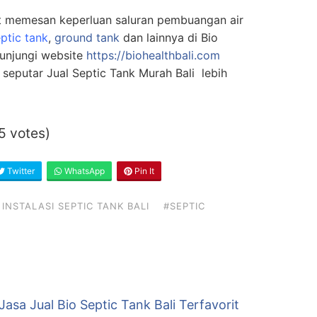
at memesan keperluan saluran pembuangan air
eptic tank
,
ground tank
dan lainnya di Bio
gunjungi website
https://biohealthbali.com
seputar Jual Septic Tank Murah Bali lebih
15 votes)
Twitter
WhatsApp
Pin It
 INSTALASI SEPTIC TANK BALI
#SEPTIC
 Jasa Jual Bio Septic Tank Bali Terfavorit