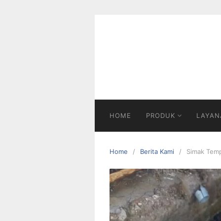
Skip
to
content
HOME
PRODUK
LAYAN
Home
Berita Kami
Simak Tempa