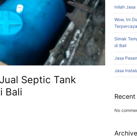
Inilah Jasa
Wow, Ini Di
Terpercay
Simak Temp
di Bali
Jasa Pasan
Jasa Instal
Jual Septic Tank
 Bali
Recent
No commen
Archiv