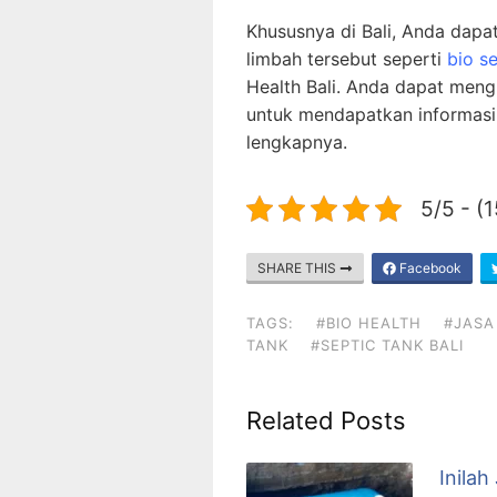
Khususnya di Bali, Anda dap
limbah tersebut seperti
bio s
Health Bali. Anda dapat men
untuk mendapatkan informasi 
lengkapnya.
5/5 - (
SHARE THIS
Facebook
TAGS:
#BIO HEALTH
#JASA
TANK
#SEPTIC TANK BALI
Related Posts
Inilah