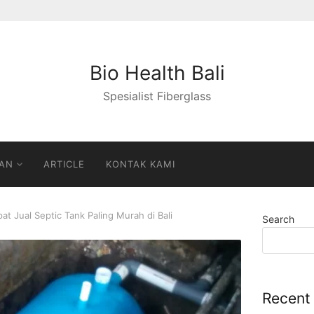
Bio Health Bali
Spesialist Fiberglass
AN
ARTICLE
KONTAK KAMI
t Jual Septic Tank Paling Murah di Bali
Search
Recent