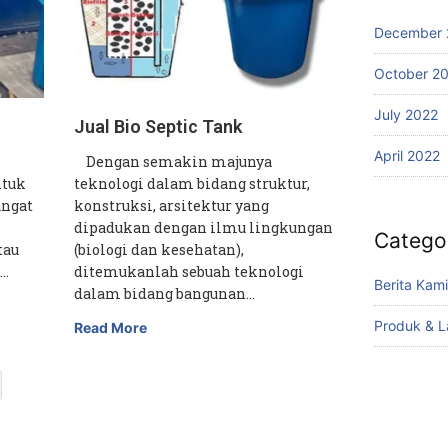
December 
October 2
July 2022
Jual Bio Septic Tank
April 2022
Dengan semakin majunya
ntuk
teknologi dalam bidang struktur,
angat
konstruksi, arsitektur yang
dipadukan dengan ilmu lingkungan
Catego
tau
(biologi dan kesehatan),
.…
ditemukanlah sebuah teknologi
Berita Kami
dalam bidang bangunan…
Produk & 
Read More