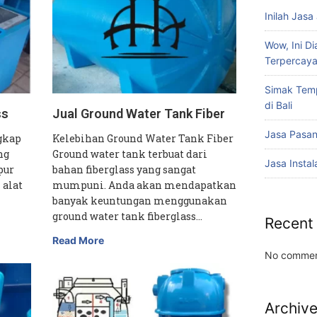
Inilah Jasa
Wow, Ini Di
Terpercay
Simak Temp
di Bali
ss
Jual Ground Water Tank Fiber
Jasa Pasan
ngkap
Kelebihan Ground Water Tank Fiber
ng
Ground water tank terbuat dari
Jasa Instal
pur
bahan fiberglass yang sangat
 alat
mumpuni. Anda akan mendapatkan
banyak keuntungan menggunakan
ground water tank fiberglass…
Recent
Read More
No commen
Archiv